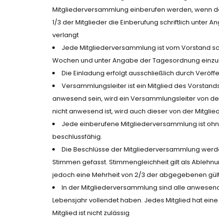
Mitgliederversammlung einberufen werden, wenn da
1/3 der Mitglieder die Einberufung schriftlich un
verlangt
Jede Mitgliederversammlung ist vom Vorstand schri
Wochen und unter Angabe der Tagesordnung einzu
Die Einladung erfolgt ausschließlich durch Veröff
Versammlungsleiter ist ein Mitglied des Vorstan
anwesend sein, wird ein Versammlungsleiter von der
nicht anwesend ist, wird auch dieser von der Mitgl
Jede einberufene Mitgliederversammlung ist ohne
beschlussfähig.
Die Beschlüsse der Mitgliederversammlung werd
Stimmen gefasst. Stimmengleichheit gilt als Ablehn
jedoch eine Mehrheit von 2/3 der abgegebenen gült
In der Mitgliederversammlung sind alle anwesend
Lebensjahr vollendet haben. Jedes Mitglied hat ein
Mitglied ist nicht zulässig