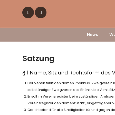
Skip
to
content
News
Wa
Satzung
§ 1 Name, Sitz und Rechtsform des 
Der Verein führt den Namen Rhönklub Zweigverein Künze
selbständiger Zweigverein des Rhönklub e.V. mit Sitz 
Er soll im Vereinsregister beim zuständigen Amtsger
Vereinsregister den Namenzusatz „eingetragener Ver
Gerichtsstand für alle Streitigkeiten für und gegen d