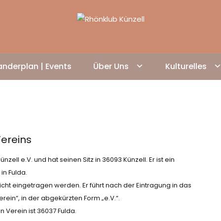
nderplan | Events
Über Uns
Kulturelles
Vereins
ll e.V. und hat seinen Sitz in 36093 Künzell. Er ist ein
in Fulda.
icht eingetragen werden. Er führt nach der Eintragung in das
ein“, in der abgekürzten Form „e.V.“.
en Verein ist 36037 Fulda.