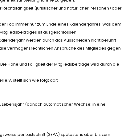
egenheit zur Stellungnahme zu geben.
er Rechtsfähigkeit (juristischer und natürlicher Personen) oder
s oder Tod immer nur zum Ende eines Kalenderjahres, was dem
s Mitgliedsbeitrages ist ausgeschlossen
e Kalenderjahr werden durch das Ausscheiden nicht berührt
n alle vermögensrechtlichen Ansprüche des Mitgliedes gegen
 Die Höhe und Fälligkeit der Mitgliedsbeiträge wird durch die
e.V. stellt sich wie folgt dar:
8. Lebensjahr (danach automatischer Wechsel in eine
ugsweise per Lastschrift (SEPA) spätestens aber bis zum