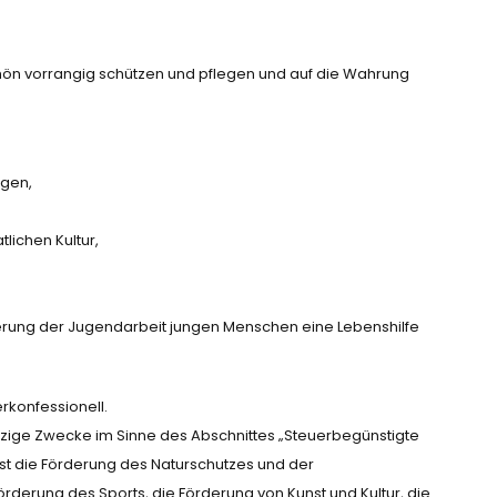
 Rhön vorrangig schützen und pflegen und auf die Wahrung
egen,
ichen Kultur,
derung der Jugendarbeit jungen Menschen eine Lebenshilfe
rkonfessionell.
ützige Zwecke im Sinne des Abschnittes „Steuerbegünstigte
t die Förderung des Naturschutzes und der
rderung des Sports, die Förderung von Kunst und Kultur, die