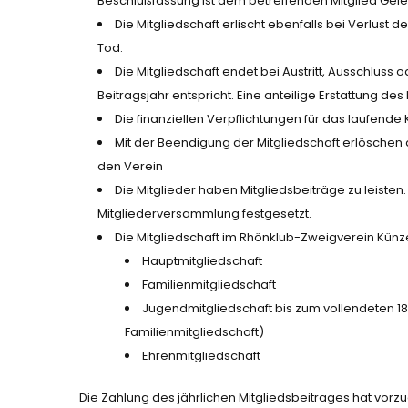
Beschlußfassung ist dem betreffenden Mitglied Gel
Die Mitgliedschaft erlischt ebenfalls bei Verlust d
Tod.
Die Mitgliedschaft endet bei Austritt, Ausschlus
Beitragsjahr entspricht. Eine anteilige Erstattung de
Die finanziellen Verpflichtungen für das laufend
Mit der Beendigung der Mitgliedschaft erlösche
den Verein
Die Mitglieder haben Mitgliedsbeiträge zu leisten.
Mitgliederversammlung festgesetzt.
Die Mitgliedschaft im Rhönklub-Zweigverein Künzell 
Hauptmitgliedschaft
Familienmitgliedschaft
Jugendmitgliedschaft bis zum vollendeten 1
Familienmitgliedschaft)
Ehrenmitgliedschaft
Die Zahlung des jährlichen Mitgliedsbeitrages hat vorz