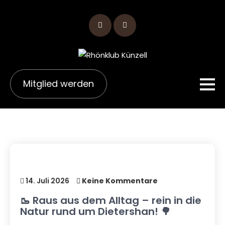
Skip
to
content
Mitglied werden
14. Juli 2026
Keine Kommentare
🥾 Raus aus dem Alltag – rein in die
Natur rund um Dietershan! 🌳