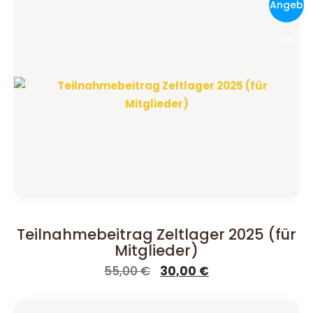
Angeb
ot!
Teilnahmebeitrag Zeltlager 2025 (für
Mitglieder)
Ursprünglicher
Aktueller
55,00
€
30,00
€
Preis
Preis
war:
ist: