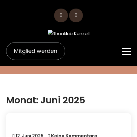
Skip
to
content
Mitglied werden
Monat:
Juni 2025
12. Juni 2025
Keine Kommentare