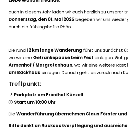
Liebe Wanderfreunde,
auch in diesem Jahr laden wir euch herzlich zu unserer 
Donnerstag, den 01. Mai 2025
begeben wir uns wieder
durch die frühlingshafte Rhön.
Die rund
12 km lange Wanderung
führt uns zunächst ü
wo wir eine
Getränkepause beim Fest
einlegen. Gut ge
Armenhof / Margretenhaun
, wo wir eine weitere Rast
am Backhaus
einlegen. Danach geht es zurück nach Kün
Treffpunkt:
📍
Parkplatz am Friedhof Künzell
🕙
Start um 10:00 Uhr
Die
Wanderführung übernehmen Claus Förster und F
Bitte denkt an Rucksackverpflegung und ausreich