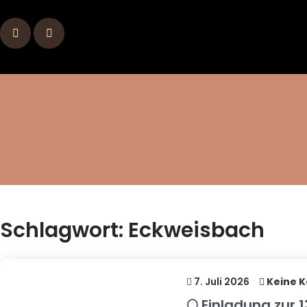
Skip
to
content
Schlagwort:
Eckweisbach
7. Juli 2026
Keine 
🌕 Einladung zur