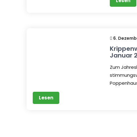
Lesen
6. Dezemb
Krippen
Januar 
Zum Jahres
stimmungsvo
Poppenhaus
Lesen