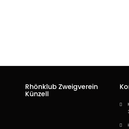
Rhönklub Zweigverein
Ko
Künzell