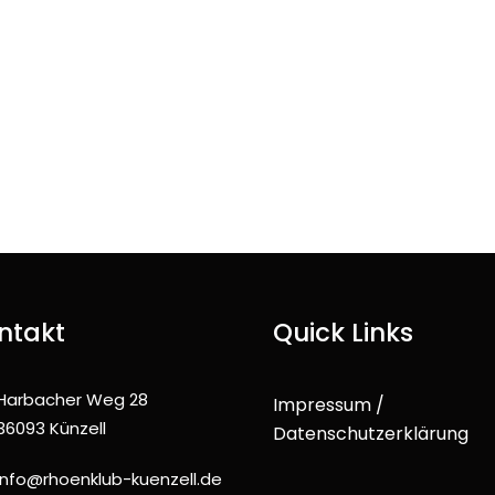
ntakt
Quick Links
Harbacher Weg 28
Impressum /
36093 Künzell
Datenschutzerklärung
info@rhoenklub-kuenzell.de