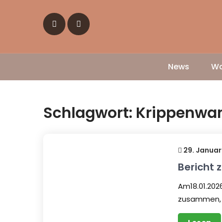
Skip
to
content
News
Wa
Schlagwort:
Krippenwa
29. Januar
Bericht
Am18.01.202
zusammen, 