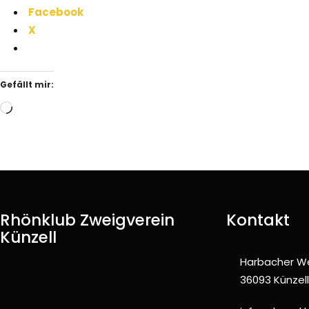
Facebook
X
Gefällt mir:
Wird
geladen …
Rhönklub Zweigverein
Kontakt
Künzell
Harbacher W
36093 Künzell