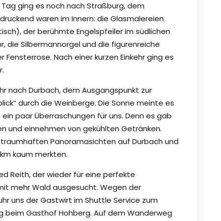
en Tag ging es noch nach Straßburg, dem
ndruckend waren im Innern: die Glasmalereien
otisch), der berühmte Engelspfeiler im südlichen
r, die Silbermannorgel und die figurenreiche
 Fensterrose. Nach einer kurzen Einkehr ging es
.
ehr nach Durbach, dem Ausgangspunkt zur
ck“ durch die Weinberge. Die Sonne meinte es
n ein paar Überraschungen für uns. Denn es gab
n und einnehmen von gekühlten Getränken.
t traumhaften Panoramasichten auf Durbach und
12 km kaum merkten.
d Reith, der wieder für eine perfekte
mit mehr Wald ausgesucht. Wegen der
r uns der Gastwirt im Shuttle Service zum
eg beim Gasthof Hohberg. Auf dem Wanderweg