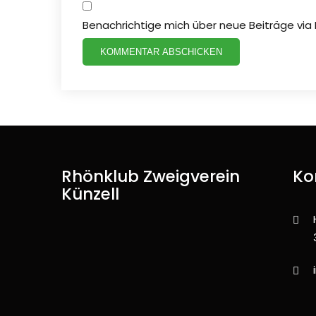
Benachrichtige mich über neue Beiträge via E
Rhönklub Zweigverein
Ko
Künzell