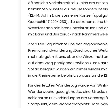
öffentliche Verkehrsmittel. Gleich am erst
bekannten Münster als Ziel. Besonders beei
(12.-14. Jahrh.), die steinerne Kanzel (spätg
Querschiff (1220-1230), die astronomische Uh
Westfassade mit ihren Portalstatuen und der
mit Bahn und Bus zurück nach Rammersweier
Am 2.ten Tag brachte uns der Regionalverk
Premiumrundwanderung „Durchbacher Weitbli
mehr als gut mit uns, aber die Winzer hatte
auf dem Weg genügend Pavillons zum Raste
Stetig bergauf wurden wir immer wieder mi
in die Rheinebene belohnt, so dass wir die 
Für den letzten Wandertag wurde von Winfrie
Wanderwoche gesorgt hatte, eine Strecke 
schlechten Busverbindungen am Samstag fuh
Startpunkt, dem Wanderparkplatz Höfe-W